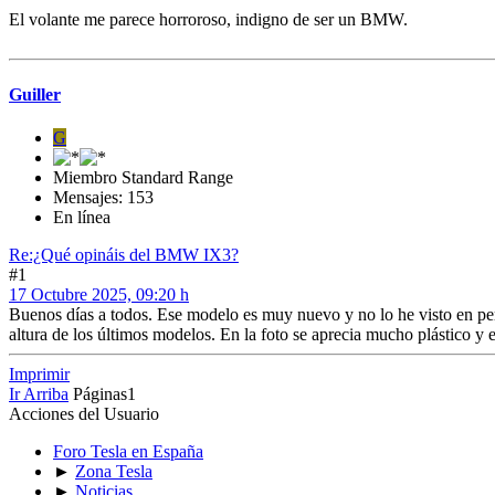
El volante me parece horroroso, indigno de ser un BMW.
Guiller
G
Miembro Standard Range
Mensajes: 153
En línea
Re:¿Qué opináis del BMW IX3?
#1
17 Octubre 2025, 09:20 h
Buenos días a todos. Ese modelo es muy nuevo y no lo he visto en per
altura de los últimos modelos. En la foto se aprecia mucho plástico y e
Imprimir
Ir Arriba
Páginas
1
Acciones del Usuario
Foro Tesla en España
►
Zona Tesla
►
Noticias