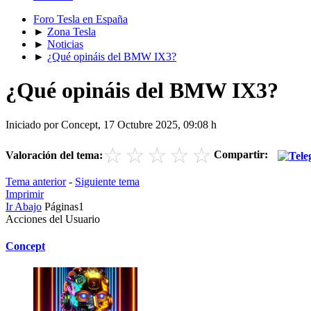
Foro Tesla en España
►
Zona Tesla
►
Noticias
►
¿Qué opináis del BMW IX3?
¿Qué opináis del BMW IX3?
Iniciado por Concept, 17 Octubre 2025, 09:08 h
☆
☆
☆
☆
☆
Compartir:
Valoración del tema:
Tema anterior
-
Siguiente tema
Imprimir
Ir Abajo
Páginas
1
Acciones del Usuario
Concept