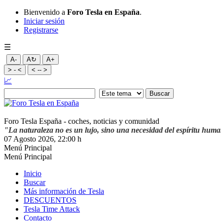
Bienvenido a
Foro Tesla en España
.
Iniciar sesión
Registrarse
☰
A-
A↻
A+
> - <
< -- >
📈
Foro Tesla España - coches, noticias y comunidad
"La naturaleza no es un lujo, sino una necesidad del espíritu hum
07 Agosto 2026, 22:00 h
Menú Principal
Menú Principal
Inicio
Buscar
Más información de Tesla
DESCUENTOS
Tesla Time Attack
Contacto