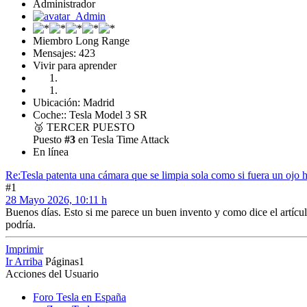
Administrador
Miembro Long Range
Mensajes: 423
Vivir para aprender
Ubicación: Madrid
Coche:: Tesla Model 3 SR
🥉
TERCER PUESTO
Puesto
#3
en Tesla Time Attack
En línea
Re:Tesla patenta una cámara que se limpia sola como si fuera un ojo
#1
28 Mayo 2026, 10:11 h
Buenos días. Esto si me parece un buen invento y como dice el artícu
podría.
Imprimir
Ir Arriba
Páginas
1
Acciones del Usuario
Foro Tesla en España