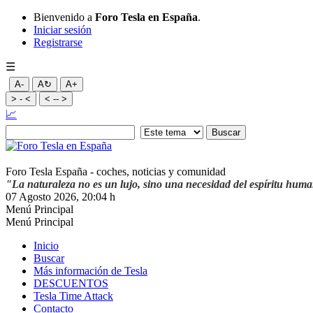
Bienvenido a
Foro Tesla en España
.
Iniciar sesión
Registrarse
☰
A-
A↻
A+
> - <
< -- >
📈
Foro Tesla España - coches, noticias y comunidad
"La naturaleza no es un lujo, sino una necesidad del espíritu hum
07 Agosto 2026, 20:04 h
Menú Principal
Menú Principal
Inicio
Buscar
Más información de Tesla
DESCUENTOS
Tesla Time Attack
Contacto