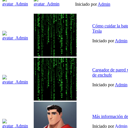
Iniciado por
Admin
Cómo cuidar la bate
Tesla
Iniciado por
Admin
Cargador de pared 
de enchufe
Iniciado por
Admin
Más información de
Iniciado por
Admin