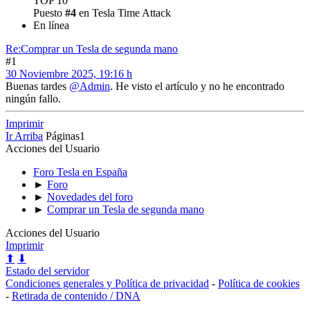
TOP 10
Puesto
#4
en Tesla Time Attack
En línea
Re:Comprar un Tesla de segunda mano
#1
30 Noviembre 2025, 19:16 h
Buenas tardes
@Admin
. He visto el artículo y no he encontrado
ningún fallo.
Imprimir
Ir Arriba
Páginas
1
Acciones del Usuario
Foro Tesla en España
►
Foro
►
Novedades del foro
►
Comprar un Tesla de segunda mano
Acciones del Usuario
Imprimir
⬆
⬇
Estado del servidor
Condiciones generales y Política de privacidad
-
Política de cookies
-
Retirada de contenido / DNA