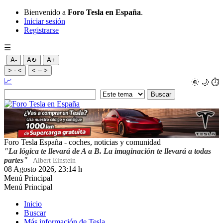
Bienvenido a
Foro Tesla en España
.
Iniciar sesión
Registrarse
☰
A-
A↻
A+
> - <
< -- >
📈
🌞
🌙
⏱️
Foro Tesla España - coches, noticias y comunidad
"La lógica te llevará de A a B. La imaginación te llevará a todas
partes"
Albert Einstein
08 Agosto 2026, 23:14 h
Menú Principal
Menú Principal
Inicio
Buscar
Más información de Tesla