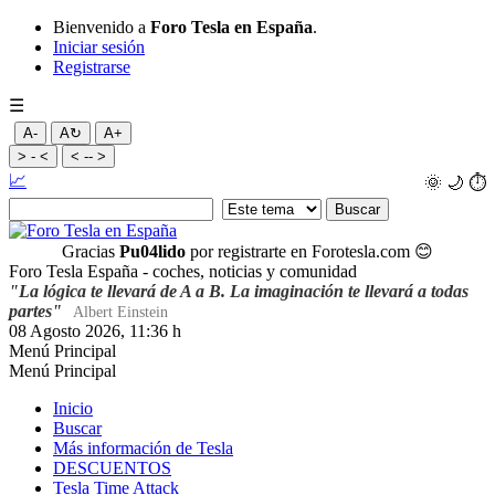
Bienvenido a
Foro Tesla en España
.
Iniciar sesión
Registrarse
☰
A-
A↻
A+
> - <
< -- >
📈
🌞
🌙
⏱️
Gracias
Pu04lido
por registrarte en Forotesla.com
😊
Foro Tesla España - coches, noticias y comunidad
"La lógica te llevará de A a B. La imaginación te llevará a todas
partes"
Albert Einstein
08 Agosto 2026, 11:36 h
Menú Principal
Menú Principal
Inicio
Buscar
Más información de Tesla
DESCUENTOS
Tesla Time Attack