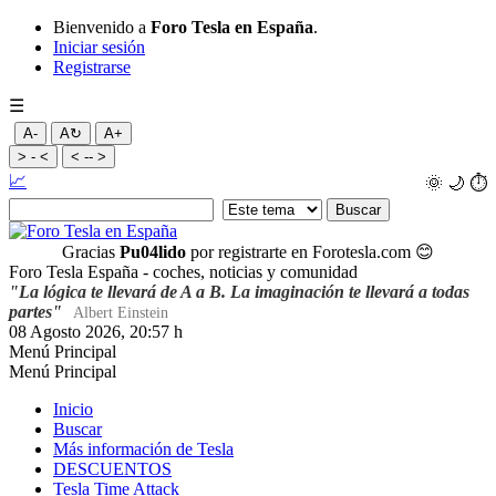
Bienvenido a
Foro Tesla en España
.
Iniciar sesión
Registrarse
☰
A-
A↻
A+
> - <
< -- >
📈
🌞
🌙
⏱️
Gracias
Pu04lido
por registrarte en Forotesla.com
😊
Foro Tesla España - coches, noticias y comunidad
"La lógica te llevará de A a B. La imaginación te llevará a todas
partes"
Albert Einstein
08 Agosto 2026, 20:57 h
Menú Principal
Menú Principal
Inicio
Buscar
Más información de Tesla
DESCUENTOS
Tesla Time Attack