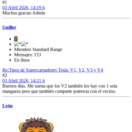
#1
03 Abril 2026, 14:19 h
Muchas gracias Admin
Guiller
G
Miembro Standard Range
Mensajes: 153
En línea
Re:Tipos de Supercargadores Tesla: V1, V2, V3 y V4
#2
03 Abril 2026, 14:21 h
Buenos días. Me suena que los V2 también los hay con 1 sola
manguera pero que también comparte potencia con el vecino.
León