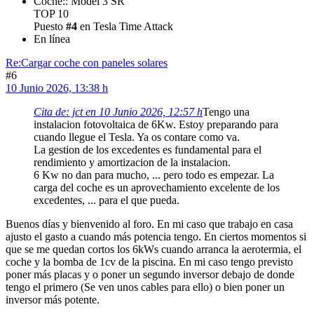
Coche:: Model 3 SR
TOP 10
Puesto
#4
en Tesla Time Attack
En línea
Re:Cargar coche con paneles solares
#6
10 Junio 2026, 13:38 h
Cita de: jct en 10 Junio 2026, 12:57 h
Tengo una
instalacion fotovoltaica de 6Kw. Estoy preparando para
cuando llegue el Tesla. Ya os contare como va.
La gestion de los excedentes es fundamental para el
rendimiento y amortizacion de la instalacion.
6 Kw no dan para mucho, ... pero todo es empezar. La
carga del coche es un aprovechamiento excelente de los
excedentes, ... para el que pueda.
Buenos días y bienvenido al foro. En mi caso que trabajo en casa
ajusto el gasto a cuando más potencia tengo. En ciertos momentos si
que se me quedan cortos los 6kWs cuando arranca la aerotermia, el
coche y la bomba de 1cv de la piscina. En mi caso tengo previsto
poner más placas y o poner un segundo inversor debajo de donde
tengo el primero (Se ven unos cables para ello) o bien poner un
inversor más potente.