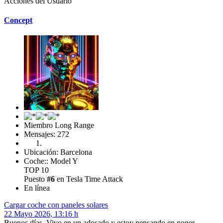
Acciones del Usuario
Concept
Miembro Long Range
Mensajes: 272
Ubicación: Barcelona
Coche:: Model Y
TOP 10
Puesto
#6
en Tesla Time Attack
En línea
Cargar coche con paneles solares
22 Mayo 2026, 13:16 h
Buenos días. Vivo en un adosado y estoy pensando en poner