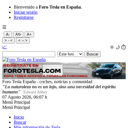
Bienvenido a
Foro Tesla en España
.
Iniciar sesión
Registrarse
☰
A-
A↻
A+
> - <
< -- >
📈
🌞
🌙
⏱️
Foro Tesla España - coches, noticias y comunidad
"La naturaleza no es un lujo, sino una necesidad del espíritu
humano"
Edward Abbey
07 Agosto 2026, 06:07 h
Menú Principal
Menú Principal
Inicio
Buscar
Más información de Tesla