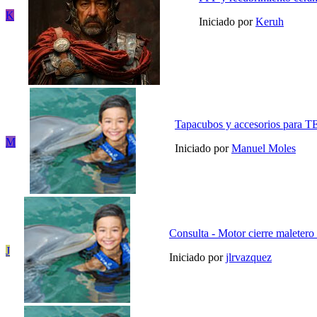
K
Iniciado por
Keruh
Tapacubos y accesorios pa
M
Iniciado por
Manuel Moles
Consulta - Motor cierre maletero 
J
Iniciado por
jlrvazquez