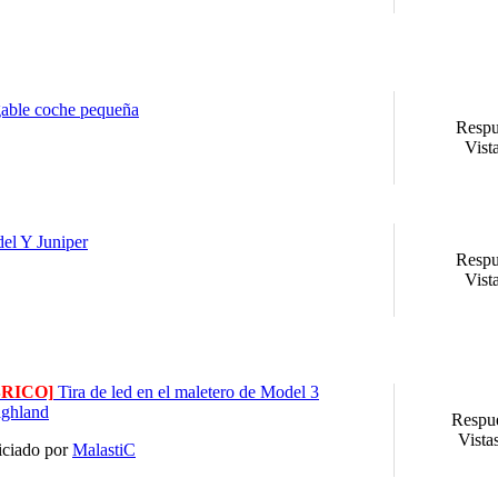
gable coche pequeña
Respu
Vist
del Y Juniper
Respu
Vist
BRICO]
Tira de led en el maletero de Model 3
ghland
Respue
Vista
iciado por
MalastiC