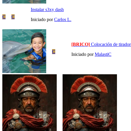
Instalar s3xy dash
C
C
Iniciado por
Carlos L.
[BRICO]
Colocación de tirador
C
Iniciado por
MalastiC