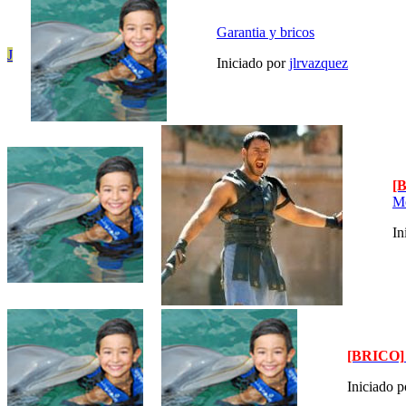
Garantia y bricos
J
Iniciado por
jlrvazquez
[
M
In
[BRICO]
Iniciado 