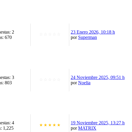
estas: 2
23 Enero 2026, 10:18 h
☆
☆
☆
☆
☆
as: 670
por
Superman
estas: 3
24 Noviembre 2025, 09:51 h
☆
☆
☆
☆
☆
as: 803
por
Noelia
estas: 4
19 Noviembre 2025, 13:27 h
★
★
★
★
★
s: 1,225
por
MATRIX