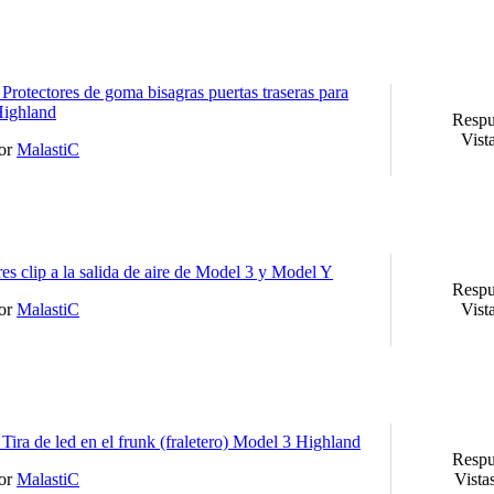
Protectores de goma bisagras puertas traseras para
Highland
Respu
Vist
por
MalastiC
s clip a la salida de aire de Model 3 y Model Y
Respu
por
MalastiC
Vist
Tira de led en el frunk (fraletero) Model 3 Highland
Respu
por
MalastiC
Vista