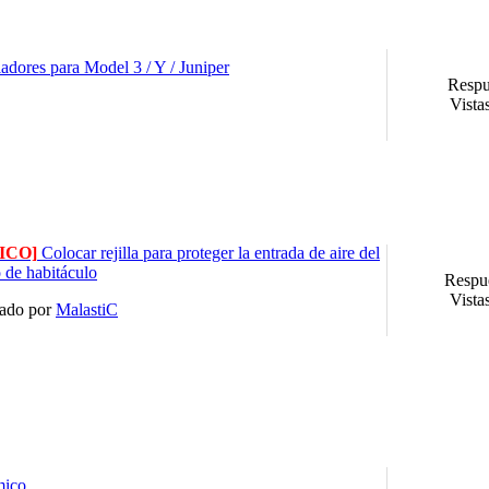
iadores para Model 3 / Y / Juniper
Respu
Vista
ICO]
Colocar rejilla para proteger la entrada de aire del
ro de habitáculo
Respue
Vista
iado por
MalastiC
mico