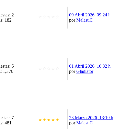
estas: 2
09 Abril 2026, 09:24 h
☆
☆
☆
☆
☆
as: 182
por
MalastiC
estas: 5
01 Abril 2026, 10:32 h
☆
☆
☆
☆
☆
s: 1,376
por
Gladiator
estas: 7
23 Marzo 2026, 13:19 h
★
★
★
★
★
as: 481
por
MalastiC