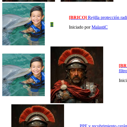
[BRICO]
Rejilla protección rad
T
Iniciado por
MalastiC
[BR
filt
Inic
PPF y recubrimiento cerá