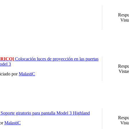
Respu
Vist
BRICO]
Colocación luces de proyección en las puertas
odel 3
Respu
Vista
iciado por
MalastiC
Soporte giratorio para pantalla Model 3 Highland
Respu
por
MalastiC
Vist