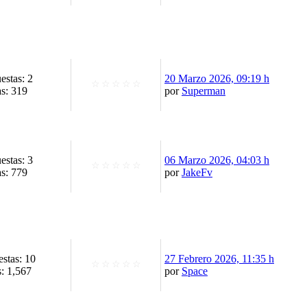
estas: 2
20 Marzo 2026, 09:19 h
☆
☆
☆
☆
☆
as: 319
por
Superman
estas: 3
06 Marzo 2026, 04:03 h
☆
☆
☆
☆
☆
as: 779
por
JakeFv
stas: 10
27 Febrero 2026, 11:35 h
☆
☆
☆
☆
☆
s: 1,567
por
Space