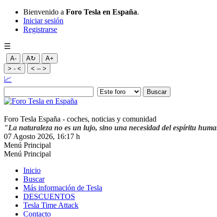
Bienvenido a
Foro Tesla en España
.
Iniciar sesión
Registrarse
☰
A-
A↻
A+
> - <
< -- >
📈
Foro Tesla España - coches, noticias y comunidad
"La naturaleza no es un lujo, sino una necesidad del espíritu hum
07 Agosto 2026, 16:17 h
Menú Principal
Menú Principal
Inicio
Buscar
Más información de Tesla
DESCUENTOS
Tesla Time Attack
Contacto