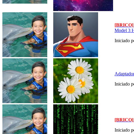
[BRICO]
Model 3 
Iniciado 
Adaptadore
Iniciado 
[BRICO]
Iniciado 