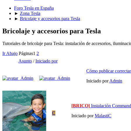
Foro Tesla en España
►
Zona Tesla
►
Bricolaje y accesorios para Tesla
Bricolaje y accesorios para Tesla
Tutoriales de bricolaje para Tesla: instalación de accesorios, iluminac
Ir Abajo
Páginas
1
2
Asunto
/
Iniciado por
Cómo publicar correctam
Iniciado por
Admin
[BRICO]
Instalación Command
C
Iniciado por
MalastiC