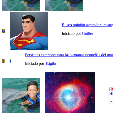
Busco opinión aspiradora recar
G
Iniciado por
Guiller
Persianas exteriores para las ventanas pequeñas del mo
T
J
Iniciado por
Tsigilo
[
Hi
In