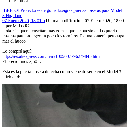
En línea
[BRICO] Protectores de goma bisagras puertas traseras para Model
3 Highland
07 Enero 2026, 18:01 h
Ultima modificación
: 07 Enero 2026, 18:09
h por MalastiC
Hola. Os quería enseñar unas gomas que he puesto en las puertas
traseras para proteger un poco los tornillos. Es una tontería pero tapa
más el hueco.
Lo compré aquí:
https://es.aliexpress.com/item/1005007796249845.html
El precio unos 3,50 €.
Esta es la puerta trasera derecha como viene de serie en el Model 3
Highland: