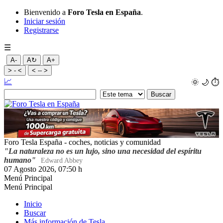
Bienvenido a
Foro Tesla en España
.
Iniciar sesión
Registrarse
☰
A-
A↻
A+
> - <
< -- >
📈
🌞
🌙
⏱️
Foro Tesla España - coches, noticias y comunidad
"La naturaleza no es un lujo, sino una necesidad del espíritu
humano"
Edward Abbey
07 Agosto 2026, 07:50 h
Menú Principal
Menú Principal
Inicio
Buscar
Más información de Tesla