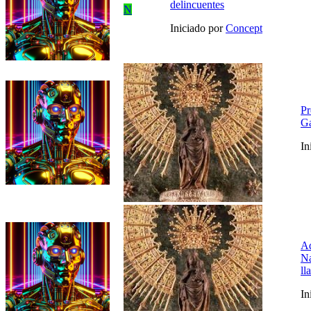
delincuentes
N
Iniciado por
Concept
Pr
Ga
In
Ad
Na
ll
In