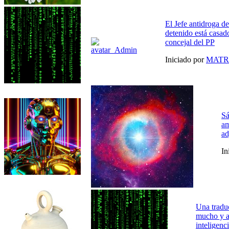
El Jefe antidroga de
detenido está casad
concejal del PP
Iniciado por
MATR
Sá
am
ad
In
Una tradu
mucho y a
inteligenci