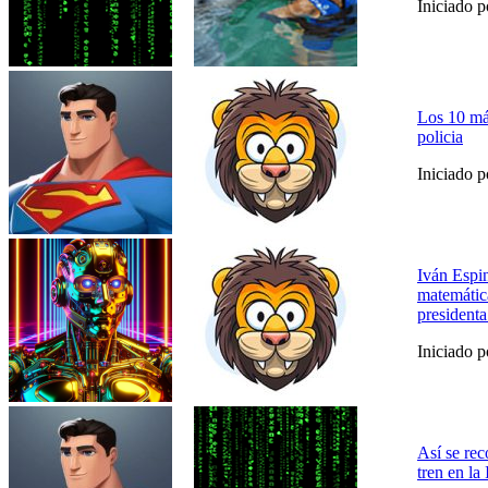
Iniciado 
Los 10 má
policia
Iniciado 
Iván Espi
matemática
president
Iniciado 
Así se rec
tren en la 