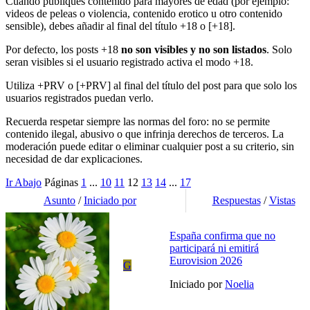
Cuando publiques contenido para mayores de edad (por ejemplo:
videos de peleas o violencia, contenido erotico u otro contenido
sensible), debes añadir al final del título
+18
o
[+18]
.
Por defecto, los posts +18
no son visibles y no son listados
. Solo
seran visibles si el usuario registrado activa el modo +18.
Utiliza
+PRV
o
[+PRV]
al final del título del post para que solo los
usuarios registrados puedan verlo.
Recuerda respetar siempre las normas del foro: no se permite
contenido ilegal, abusivo o que infrinja derechos de terceros. La
moderación puede editar o eliminar cualquier post a su criterio, sin
necesidad de dar explicaciones.
Ir Abajo
Páginas
1
...
10
11
12
13
14
...
17
Asunto
/
Iniciado por
Respuestas
/
Vistas
España confirma que no
participará ni emitirá
Eurovision 2026
G
Iniciado por
Noelia