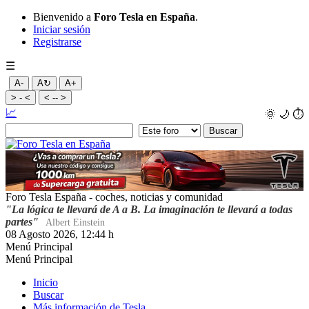
Bienvenido a
Foro Tesla en España
.
Iniciar sesión
Registrarse
☰
A-
A↻
A+
> - <
< -- >
📈
🌞
🌙
⏱️
Foro Tesla España - coches, noticias y comunidad
"La lógica te llevará de A a B. La imaginación te llevará a todas
partes"
Albert Einstein
08 Agosto 2026, 12:44 h
Menú Principal
Menú Principal
Inicio
Buscar
Más información de Tesla