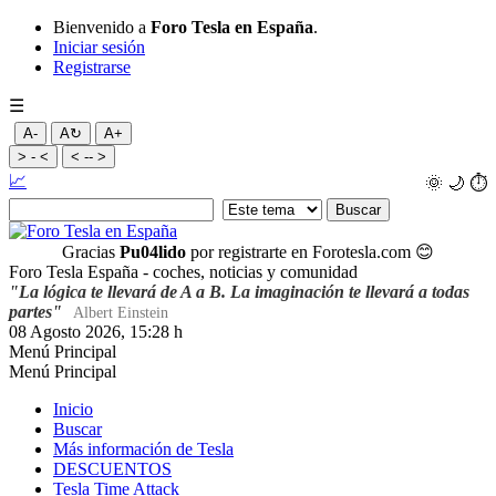
Bienvenido a
Foro Tesla en España
.
Iniciar sesión
Registrarse
☰
A-
A↻
A+
> - <
< -- >
📈
🌞
🌙
⏱️
Gracias
Pu04lido
por registrarte en Forotesla.com
😊
Foro Tesla España - coches, noticias y comunidad
"La lógica te llevará de A a B. La imaginación te llevará a todas
partes"
Albert Einstein
08 Agosto 2026, 15:28 h
Menú Principal
Menú Principal
Inicio
Buscar
Más información de Tesla
DESCUENTOS
Tesla Time Attack