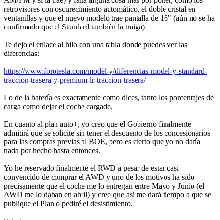
AM/FM y si la trae) y falta alguna cosa más por poner, como los
retrovisores con oscurecimiento automático, el doble cristal en
ventanillas y que el nuevo modelo trae pantalla de 16" (aún no se ha
confirmado que el Standard también la traiga)
Te dejo el enlace al hilo con una tabla donde puedes ver las
diferencias:
https://www.forotesla.com/model-y/diferencias-model-y-standard-
traccion-trasera-y-premium-lr-traccion-trasera/
Lo de la batería es exactamente como dices, tanto los porcentajes de
carga como dejar el coche cargado.
En cuanto al plan auto+, yo creo que el Gobierno finalmente
admitirá que se solicite sin tener el descuento de los concesionarios
para las compras previas al BOE, pero es cierto que yo no daría
nada por hecho hasta entonces.
Yo he reservado finalmente el RWD a pesar de estar casi
convencido de comprar el AWD y uno de los motivos ha sido
precisamente que el coche me lo entregan entre Mayo y Junio (el
AWD me lo daban en abril) y creo que así me dará tiempo a que se
publique el Plan o pediré el desistimiento.