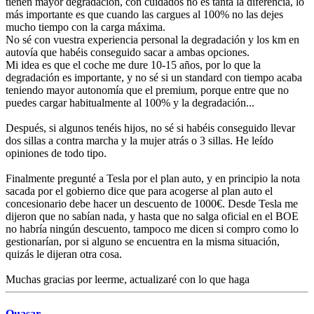
tienen mayor degradación, con cuidados no es tanta la diferencia, lo
más importante es que cuando las cargues al 100% no las dejes
mucho tiempo con la carga máxima.
No sé con vuestra experiencia personal la degradación y los km en
autovía que habéis conseguido sacar a ambas opciones.
Mi idea es que el coche me dure 10-15 años, por lo que la
degradación es importante, y no sé si un standard con tiempo acaba
teniendo mayor autonomía que el premium, porque entre que no
puedes cargar habitualmente al 100% y la degradación...
Después, si algunos tenéis hijos, no sé si habéis conseguido llevar
dos sillas a contra marcha y la mujer atrás o 3 sillas. He leído
opiniones de todo tipo.
Finalmente pregunté a Tesla por el plan auto, y en principio la nota
sacada por el gobierno dice que para acogerse al plan auto el
concesionario debe hacer un descuento de 1000€. Desde Tesla me
dijeron que no sabían nada, y hasta que no salga oficial en el BOE
no habría ningún descuento, tampoco me dicen si compro como lo
gestionarían, por si alguno se encuentra en la misma situación,
quizás le dijeran otra cosa.
Muchas gracias por leerme, actualizaré con lo que haga
Quasar