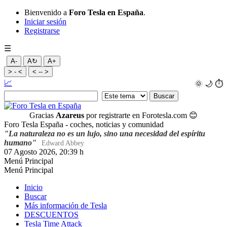
Bienvenido a
Foro Tesla en España
.
Iniciar sesión
Registrarse
☰
A-
A↻
A+
> - <
< -- >
📈
🌞
🌙
⏱️
Gracias
Azareus
por registrarte en Forotesla.com
😊
Foro Tesla España - coches, noticias y comunidad
"La naturaleza no es un lujo, sino una necesidad del espíritu
humano"
Edward Abbey
07 Agosto 2026, 20:39 h
Menú Principal
Menú Principal
Inicio
Buscar
Más información de Tesla
DESCUENTOS
Tesla Time Attack