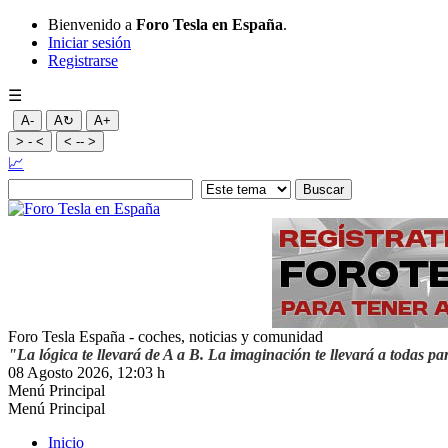
Bienvenido a
Foro Tesla en España
.
Iniciar sesión
Registrarse
☰
A-
A↻
A+
> - <
< -- >
📈
Foro Tesla España - coches, noticias y comunidad
"La lógica te llevará de A a B. La imaginación te llevará a todas pa
08 Agosto 2026, 12:03 h
Menú Principal
Menú Principal
Inicio