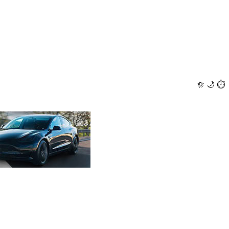
🌞
🌙
⏱️