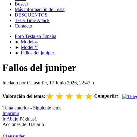
Buscar
Más información de Tesla
DESCUENTOS
Tesla Time Attack
Contacto
Foro Tesla en España
►
Modelos
►
Model Y
►
Fallos del juniper
Fallos del juniper
Iniciado por Clausurfer, 17 Junio 2026, 22:47 h
★
★
★
★
★
Compartir:
Valoración del tema:
Tema anterior
-
Siguiente tema
Imprimir
Ir Abajo
Páginas
1
Acciones del Usuario
Clausurfer