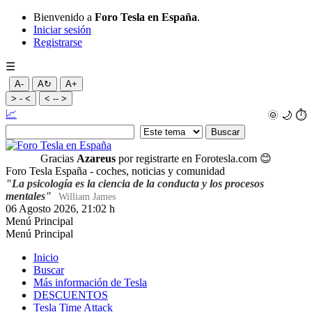
Bienvenido a
Foro Tesla en España
.
Iniciar sesión
Registrarse
☰
A-
A↻
A+
> - <
< -- >
📈
🌞
🌙
⏱️
Gracias
Azareus
por registrarte en Forotesla.com
😊
Foro Tesla España - coches, noticias y comunidad
"La psicología es la ciencia de la conducta y los procesos
mentales"
William James
06 Agosto 2026, 21:02 h
Menú Principal
Menú Principal
Inicio
Buscar
Más información de Tesla
DESCUENTOS
Tesla Time Attack