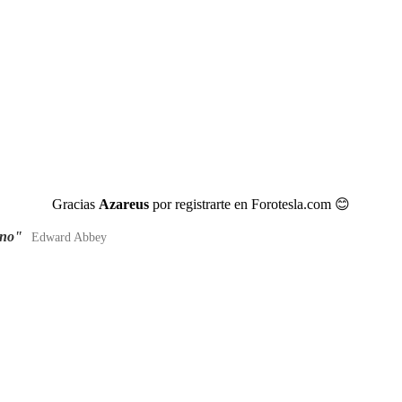
Gracias
Azareus
por registrarte en Forotesla.com
😊
ano"
Edward Abbey