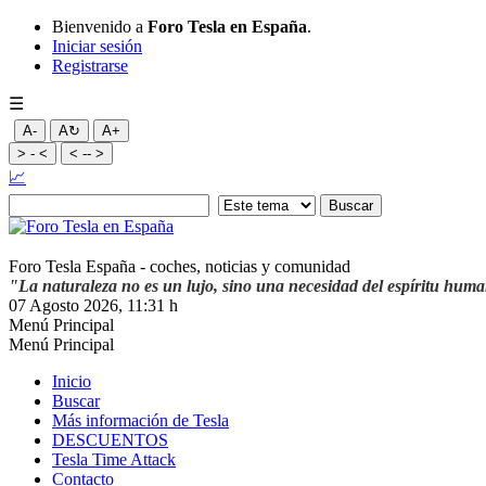
Bienvenido a
Foro Tesla en España
.
Iniciar sesión
Registrarse
☰
A-
A↻
A+
> - <
< -- >
📈
Foro Tesla España - coches, noticias y comunidad
"La naturaleza no es un lujo, sino una necesidad del espíritu hum
07 Agosto 2026, 11:31 h
Menú Principal
Menú Principal
Inicio
Buscar
Más información de Tesla
DESCUENTOS
Tesla Time Attack
Contacto