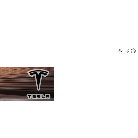
🌞
🌙
⏱️