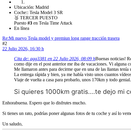
Ubicación: Madrid
Coche:: Tesla Model 3 SR
🥉
TERCER PUESTO
Puesto
#3
en Tesla Time Attack
En línea
Re:Mi nuevo Tesla model y premiun long range tracción trasera
#2
22 Julio 2026, 16:30 h
Cita de: agg3381 en 22 Julio 2026, 08:09 h
Buenas noticias! Re
como dije en el post anterior me iba de vacaciones. Vi alguna co
Me llamaron antes para decirme que en una de las llantas tenía 
La entrega rápida y bien, ya me había visto unos cuantos vídeo
Viaje de vuelta a casa para probarlo, unos 170km y todo genial.
Si quieres 1000km gratis....te dejo mi c
Enhorabuena. Espero que lo disfrutes mucho.
Si tienes un rato, podrías poner algunas fotos de tu coche y así lo vem
Un saludo,