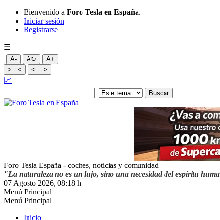
Bienvenido a
Foro Tesla en España
.
Iniciar sesión
Registrarse
☰
A-
A↻
A+
> - <
< -- >
📈
Foro Tesla España - coches, noticias y comunidad
"La naturaleza no es un lujo, sino una necesidad del espíritu hum
07 Agosto 2026, 08:18 h
Menú Principal
Menú Principal
Inicio