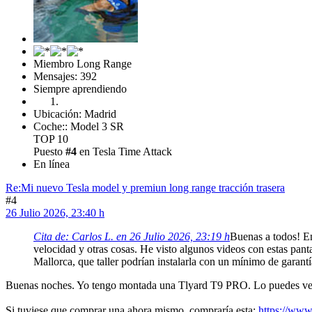
Miembro Long Range
Mensajes: 392
Siempre aprendiendo
Ubicación: Madrid
Coche:: Model 3 SR
TOP 10
Puesto
#4
en Tesla Time Attack
En línea
Re:Mi nuevo Tesla model y premiun long range tracción trasera
#4
26 Julio 2026, 23:40 h
Cita de: Carlos L. en 26 Julio 2026, 23:19 h
Buenas a todos! En
velocidad y otras cosas. He visto algunos videos con estas pan
Mallorca, que taller podrían instalarla con un mínimo de garant
Buenas noches. Yo tengo montada una Tlyard T9 PRO. Lo puedes ve
Si tuviese que comprar una ahora mismo, compraría esta:
https://www