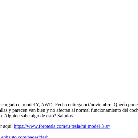
cargado el model Y, AWD. Fecha entrega oct/noviembre. Quería ponerle 
tallas y parecen van bien y no afectan al normal funcionamiento del coc
ía. Alguien sabe algo de esto? Saludos
r aquí:
https://www.forotesla.com/tu-tesla/mi-model-3-sr/
.enhauto.com/pages/dash