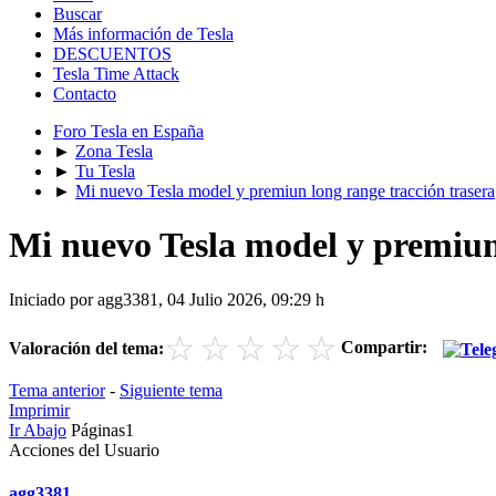
Buscar
Más información de Tesla
DESCUENTOS
Tesla Time Attack
Contacto
Foro Tesla en España
►
Zona Tesla
►
Tu Tesla
►
Mi nuevo Tesla model y premiun long range tracción trasera
Mi nuevo Tesla model y premiun
Iniciado por agg3381, 04 Julio 2026, 09:29 h
☆
☆
☆
☆
☆
Compartir:
Valoración del tema:
Tema anterior
-
Siguiente tema
Imprimir
Ir Abajo
Páginas
1
Acciones del Usuario
agg3381