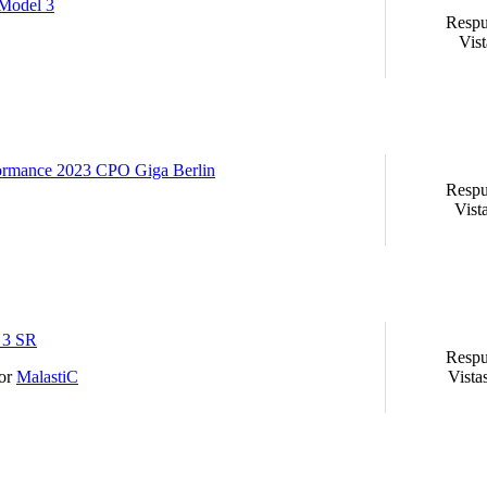
 Model 3
Respu
Vist
formance 2023 CPO Giga Berlin
Respu
Vist
 3 SR
Respu
por
MalastiC
Vista