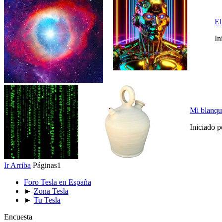
El
In
Mi blanqu
Iniciado 
Ir Arriba
Páginas
1
Foro Tesla en España
►
Zona Tesla
►
Tu Tesla
Encuesta