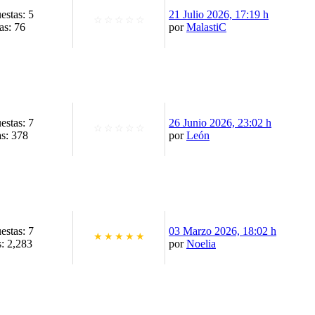
estas: 5
21 Julio 2026, 17:19 h
☆
☆
☆
☆
☆
as: 76
por
MalastiC
estas: 7
26 Junio 2026, 23:02 h
☆
☆
☆
☆
☆
as: 378
por
León
estas: 7
03 Marzo 2026, 18:02 h
★
★
★
★
★
s: 2,283
por
Noelia