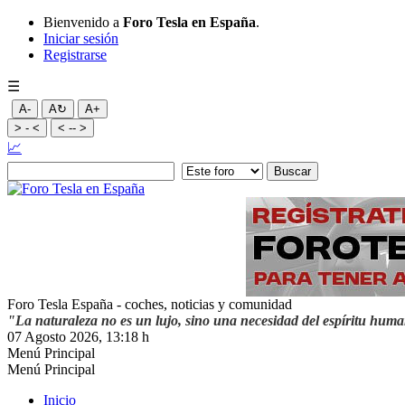
Bienvenido a
Foro Tesla en España
.
Iniciar sesión
Registrarse
☰
A-
A↻
A+
> - <
< -- >
📈
Foro Tesla España - coches, noticias y comunidad
"La naturaleza no es un lujo, sino una necesidad del espíritu hum
07 Agosto 2026, 13:18 h
Menú Principal
Menú Principal
Inicio