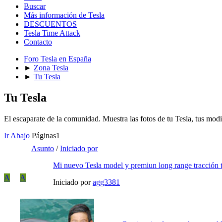
Buscar
Más información de Tesla
DESCUENTOS
Tesla Time Attack
Contacto
Foro Tesla en España
►
Zona Tesla
►
Tu Tesla
Tu Tesla
El escaparate de la comunidad. Muestra las fotos de tu Tesla, tus modifi
Ir Abajo
Páginas
1
Asunto
/
Iniciado por
Mi nuevo Tesla model y premiun long range tracción t
A
A
Iniciado por
agg3381