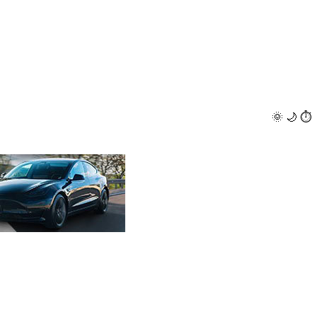
🌞
🌙
⏱️