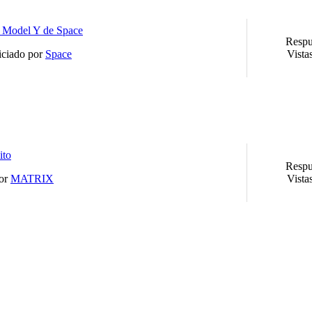
 Model Y de Space
Respu
iciado por
Space
Vista
ito
Respu
por
MATRIX
Vista