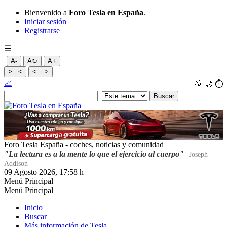
Bienvenido a
Foro Tesla en España
.
Iniciar sesión
Registrarse
☰
A-
A↻
A+
> - <
< -- >
📈
🌞
🌙
⏱️
Foro Tesla España - coches, noticias y comunidad
"La lectura es a la mente lo que el ejercicio al cuerpo"
Joseph
Addison
09 Agosto 2026, 17:58 h
Menú Principal
Menú Principal
Inicio
Buscar
Más información de Tesla