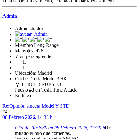
10.000 para mí es mucho, le tengo que dar vueltas al tema
Admin
Administrador
Miembro Long Range
Mensajes: 426
Vivir para aprender
Ubicación: Madrid
Coche:: Tesla Model 3 SR
🥉
TERCER PUESTO
Puesto
#3
en Tesla Time Attack
En línea
Re:Opinión sincera Model Y STD
#4
08 Febrero 2026, 14:38 h
Cita de: Teslo69 en 08 Febrero 2026, 13:39 h
He
mirado el hilo que comentas.
Vaya tela quitar la radio AM FM