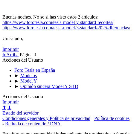
Buenas noches. No se si has visto estos 2 artículos:
https://www.forotesla.com/tesla-model-y-standard-recortes/
https://www.forotesla.com/tesla-model-3-standard-2025-diferencias/
Un saludo,
Imprimir
Ir Arriba
Páginas
1
Acciones del Usuario
Foro Tesla en España
►
Modelos
►
Model Y
►
Opinión sincera Model Y STD
Acciones del Usuario
Imprimir
⬆
⬇
Estado del servidor
Condiciones generales y Política de privacidad
-
Política de cookies
-
Retirada de contenido / DNA
Este foro es una comunidad independiente de propietarios y fans de