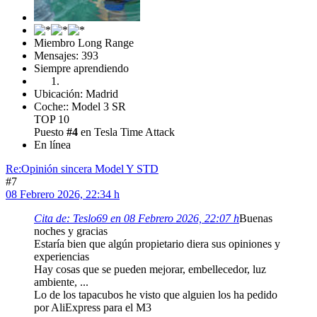
Miembro Long Range
Mensajes: 393
Siempre aprendiendo
Ubicación: Madrid
Coche:: Model 3 SR
TOP 10
Puesto
#4
en Tesla Time Attack
En línea
Re:Opinión sincera Model Y STD
#7
08 Febrero 2026, 22:34 h
Cita de: Teslo69 en 08 Febrero 2026, 22:07 h
Buenas
noches y gracias
Estaría bien que algún propietario diera sus opiniones y
experiencias
Hay cosas que se pueden mejorar, embellecedor, luz
ambiente, ...
Lo de los tapacubos he visto que alguien los ha pedido
por AliExpress para el M3