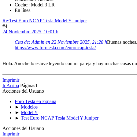
Coche:: Model 3 LR
En línea
Re:Test Euro NCAP Tesla Model Y Juniper
#4
24 Noviembre 2025, 10:01 h
Cita de: Admin en 22 Noviembre 2025, 21:28 h
Buenas noches.
https://www.forotesla.com/euroncap-tesla/
Hola. Anoche lo estuve leyendo con mi pareja y hay muchas cosas q
Imprimir
Ir Arriba
Páginas
1
Acciones del Usuario
Foro Tesla en España
►
Modelos
►
Model Y
►
Test Euro NCAP Tesla Model Y Juniper
Acciones del Usuario
Imprimir