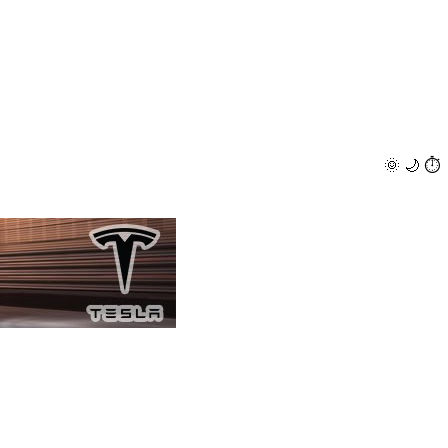
🌞
🌙
⏱️