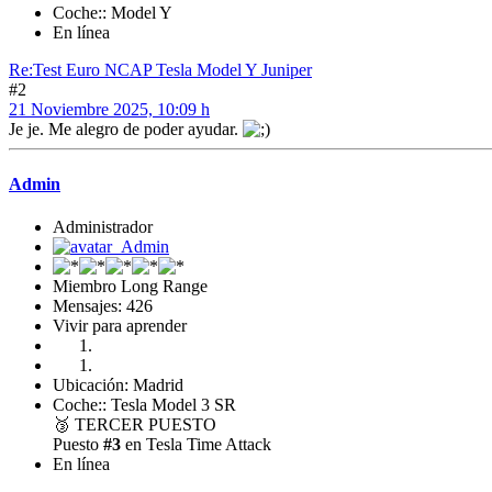
Coche:: Model Y
En línea
Re:Test Euro NCAP Tesla Model Y Juniper
#2
21 Noviembre 2025, 10:09 h
Je je. Me alegro de poder ayudar.
Admin
Administrador
Miembro Long Range
Mensajes: 426
Vivir para aprender
Ubicación: Madrid
Coche:: Tesla Model 3 SR
🥉
TERCER PUESTO
Puesto
#3
en Tesla Time Attack
En línea