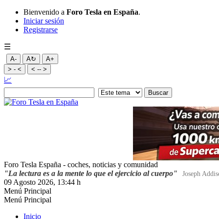
Bienvenido a
Foro Tesla en España
.
Iniciar sesión
Registrarse
☰
A-
A↻
A+
> - <
< -- >
📈
Foro Tesla España - coches, noticias y comunidad
"La lectura es a la mente lo que el ejercicio al cuerpo"
Joseph Addis
09 Agosto 2026, 13:44 h
Menú Principal
Menú Principal
Inicio