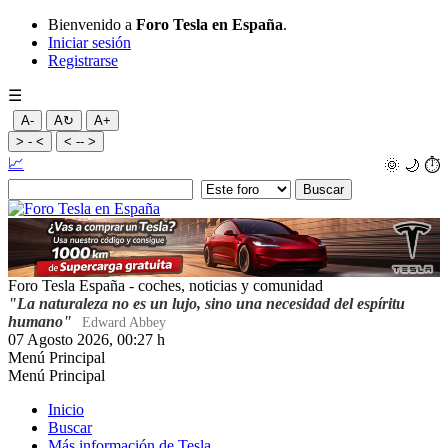
Bienvenido a
Foro Tesla en España
.
Iniciar sesión
Registrarse
☰
A-
A↻
A+
> - <
< -- >
📈
🌞
🌙
⏱️
Foro Tesla España - coches, noticias y comunidad
"La naturaleza no es un lujo, sino una necesidad del espíritu
humano"
Edward Abbey
07 Agosto 2026, 00:27 h
Menú Principal
Menú Principal
Inicio
Buscar
Más información de Tesla