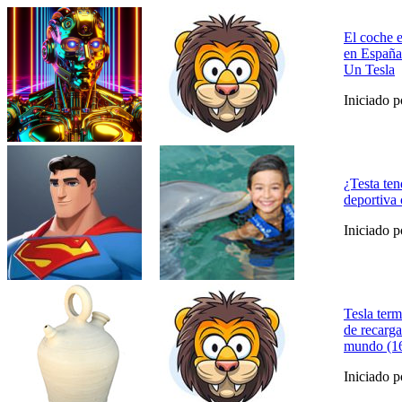
El coche 
en España
Un Tesla
Iniciado 
¿Testa ten
deportiv
Iniciado 
Tesla term
de recarg
mundo (16
Iniciado 