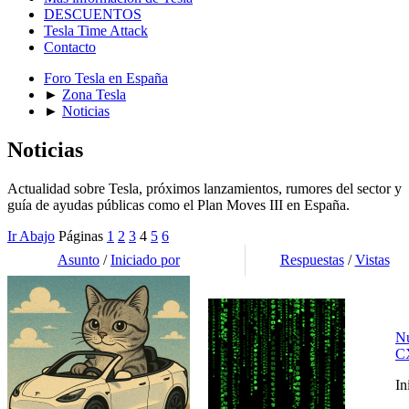
DESCUENTOS
Tesla Time Attack
Contacto
Foro Tesla en España
►
Zona Tesla
►
Noticias
Noticias
Actualidad sobre Tesla, próximos lanzamientos, rumores del sector y
guía de ayudas públicas como el Plan Moves III en España.
Ir Abajo
Páginas
1
2
3
4
5
6
Asunto
/
Iniciado por
Respuestas
/
Vistas
Nu
CX
In