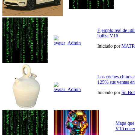
Ejemplo real de util
baliza V16
Iniciado por
MATR
Los coches chinos 
125% sus ventas e
Iniciado por
Sr. Bot
Mapa que 
V16 ence