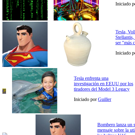
Iniciado 
Tesla, V
Stellantis,
ser "más c
Iniciado 
Tesla enfrenta una
investigación en EEUU por los
tiradores del Model 3 Legacy
G
Iniciado por
Guiller
Bombero lanza un s
mensaje sobre la uti