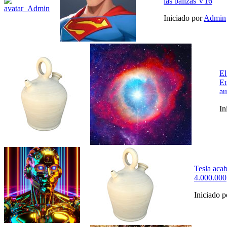
las balizas V16
Iniciado por
Admin
El
Eu
au
In
Tesla acab
4.000.000
Iniciado 