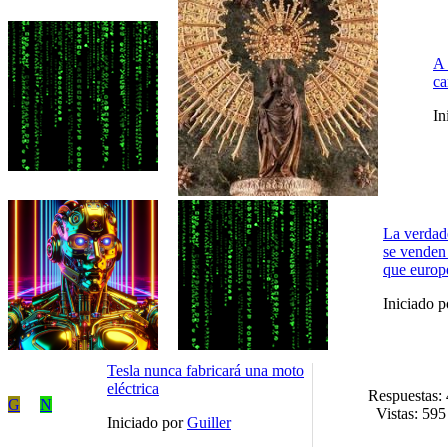
A 
ca
In
La verdad
se venden
que europ
Iniciado 
Tesla nunca fabricará una moto
eléctrica
Respuestas: 
G
N
Vistas: 595
Iniciado por
Guiller