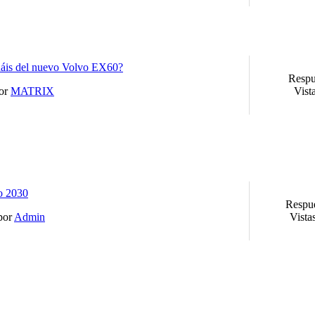
áis del nuevo Volvo EX60?
Respu
por
MATRIX
Vist
o 2030
Respue
 por
Admin
Vista