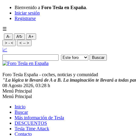
Bienvenido a
Foro Tesla en España
.
Iniciar sesión
Registrarse
☰
A-
A↻
A+
> - <
< -- >
📈
Foro Tesla España - coches, noticias y comunidad
"La lógica te llevará de A a B. La imaginación te llevará a todas pa
08 Agosto 2026, 03:28 h
Menú Principal
Menú Principal
Inicio
Buscar
Más información de Tesla
DESCUENTOS
Tesla Time Attack
Contacto