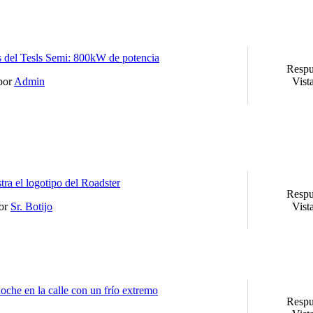
s del Tesls Semi: 800kW de potencia
Respu
 por
Admin
Vist
stra el logotipo del Roadster
Respu
por
Sr. Botijo
Vist
noche en la calle con un frío extremo
Respu