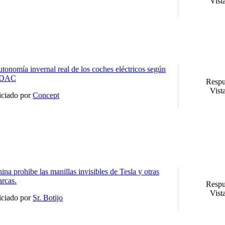
Vist
tonomía invernal real de los coches eléctricos según
DAC
Respu
Vist
iciado por
Concept
ina prohibe las manillas invisibles de Tesla y otras
rcas.
Respu
Vist
iciado por
Sr. Botijo