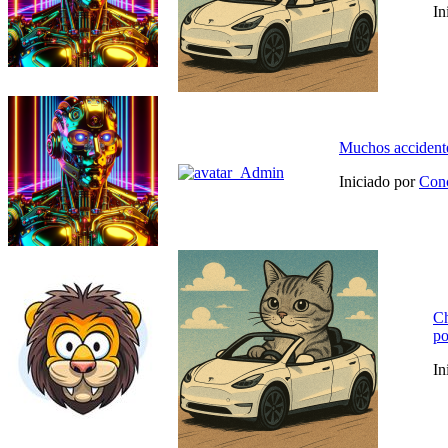
In
Muchos accidente
Iniciado por
Con
Ch
po
In