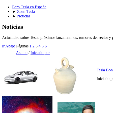
Foro Tesla en España
►
Zona Tesla
►
Noticias
Noticias
Actualidad sobre Tesla, próximos lanzamientos, rumores del sector y
Ir Abajo
Páginas
1
2
3
4
5
6
Asunto
/
Iniciado por
Tesla Bon
Iniciado 